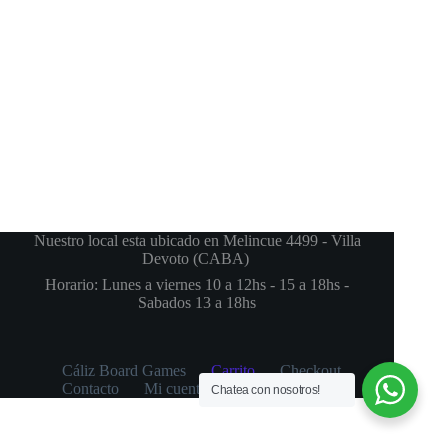
Nuestro local esta ubicado en Melincue 4499 - Villa
Devoto (CABA)
Horario: Lunes a viernes 10 a 12hs - 15 a 18hs -
Sabados 13 a 18hs
Cáliz Board Games
Carrito
Checkout
Contacto
Mi cuenta
Productos
Chatea con nosotros!