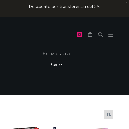
Descuento por transferencia del 5%
Skip
to
content
Shopping
cart
Home
/
Cartas
Cartas