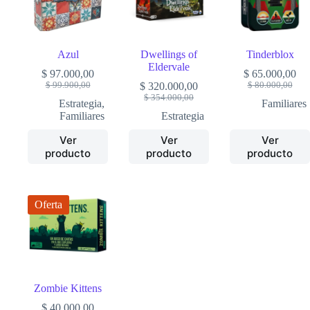
Azul
Dwellings of
Tinderblox
Eldervale
$
97.000,00
$
65.000,00
Original
Current
Original
Current
$
99.900,00
$
320.000,00
$
80.000,00
price
price
Original
Current
price
price
$
354.000,00
Estrategia
,
Familiares
was:
is:
price
price
was:
is:
Familiares
Estrategia
$ 99.900,00.
$ 97.000,00.
was:
is:
$ 80.000
$ 65.000
$ 354.000,00.
$ 320.000,00.
Ver
Ver
Ver
producto
producto
producto
Oferta
Zombie Kittens
$
40.000,00