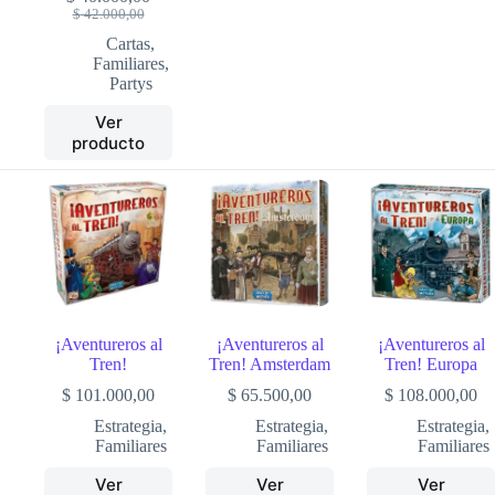
Original
Current
$
42.000,00
price
price
Cartas
,
was:
is:
Familiares
,
$ 42.000,00.
$ 40.000,00.
Partys
Ver
producto
¡Aventureros al
¡Aventureros al
¡Aventureros al
Tren!
Tren! Amsterdam
Tren! Europa
$
101.000,00
$
65.500,00
$
108.000,00
Estrategia
,
Estrategia
,
Estrategia
,
Familiares
Familiares
Familiares
Ver
Ver
Ver