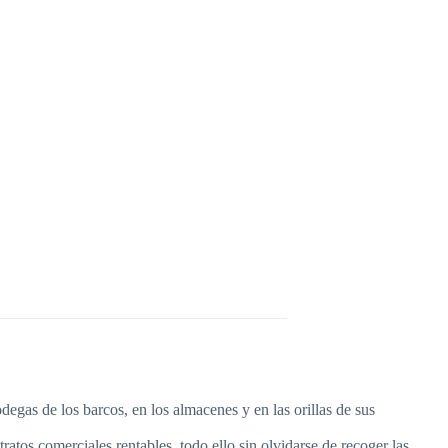
egas de los barcos, en los almacenes y en las orillas de sus
ratos comerciales rentables, todo ello sin olvidarse de recoger las