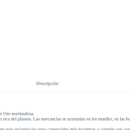
Descripción
e Oro neerlandesa.
ica del planeta. Las mercancías se acumulan en los muelles, en las bod
en para reclamar las rutas comerciales más lucrativas y cumplir con cont