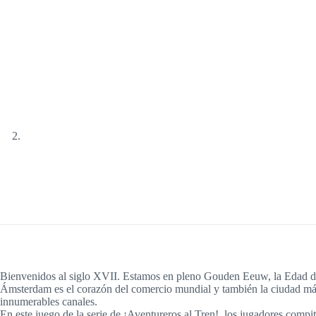
Bienvenidos al siglo XVII. Estamos en pleno Gouden Eeuw, la Edad d
Ámsterdam es el corazón del comercio mundial y también la ciudad más r
innumerables canales.
En este juego de la serie de ¡Aventureros al Tren!, los jugadores compit