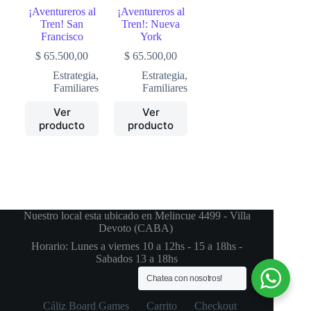
¡Aventureros al
¡Aventureros al
Tren! San
Tren!: Nueva
Francisco
York
$
65.500,00
$
65.500,00
Estrategia
,
Estrategia
,
Familiares
Familiares
Ver
Ver
producto
producto
Nuestro local esta ubicado en Melincue 4499 - Villa
Devoto (CABA)
Horario: Lunes a viernes 10 a 12hs - 15 a 18hs -
Sabados 13 a 18hs
Chatea con nosotros!
Cáliz Board Games
Carrito
Checkout