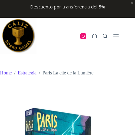
Descuento por transferencia del 5%
Skip
to
content
Shopping
cart
Home
/
Estrategia
/
Paris La cité de la Lumiére