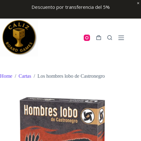
Descuento por transferencia del 5%
Skip
to
content
Shopping
cart
Home
/
Cartas
/
Los hombres lobo de Castronegro