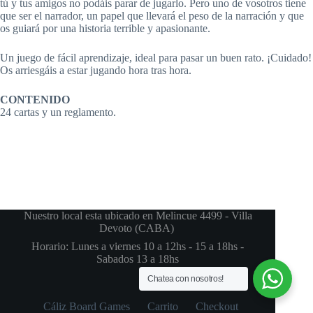
tú y tus amigos no podáis parar de jugarlo. Pero uno de vosotros tiene
que ser el narrador, un papel que llevará el peso de la narración y que
os guiará por una historia terrible y apasionante.
Un juego de fácil aprendizaje, ideal para pasar un buen rato. ¡Cuidado!
Os arriesgáis a estar jugando hora tras hora.
CONTENIDO
24 cartas y un reglamento.
Nuestro local esta ubicado en Melincue 4499 - Villa
Devoto (CABA)
Horario: Lunes a viernes 10 a 12hs - 15 a 18hs -
Sabados 13 a 18hs
Chatea con nosotros!
Cáliz Board Games
Carrito
Checkout