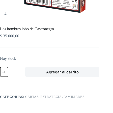
Los hombres lobo de Castronegro
$
35.000,00
Hay stock
Los
Agregar al carrito
hombres
lobo
de
Castronegro
cantidad
CATEGORÍAS:
CARTAS
,
ESTRATEGIA
,
FAMILIARES