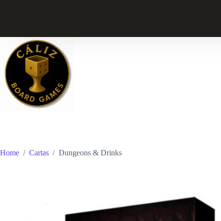
Skip
to
content
Home
/
Cartas
/
Dungeons & Drinks