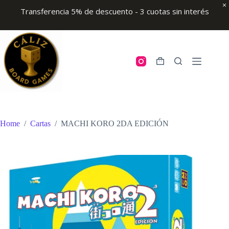
Transferencia 5% de descuento - 3 cuotas sin interés
Skip
to
content
Shopping
cart
Home
/
Cartas
/
MACHI KORO 2DA EDICIÓN