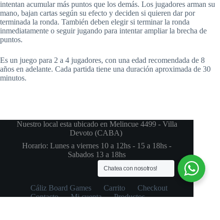
intentan acumular más puntos que los demás. Los jugadores arman su
mano, bajan cartas según su efecto y deciden si quieren dar por
terminada la ronda. También deben elegir si terminar la ronda
inmediatamente o seguir jugando para intentar ampliar la brecha de
puntos.
Es un juego para 2 a 4 jugadores, con una edad recomendada de 8
años en adelante. Cada partida tiene una duración aproximada de 30
minutos.
Nuestro local esta ubicado en Melincue 4499 - Villa
Devoto (CABA)
Horario: Lunes a viernes 10 a 12hs - 15 a 18hs -
Sabados 13 a 18hs
Chatea con nosotros!
Cáliz Board Games
Carrito
Checkout
Contacto
Mi cuenta
Productos