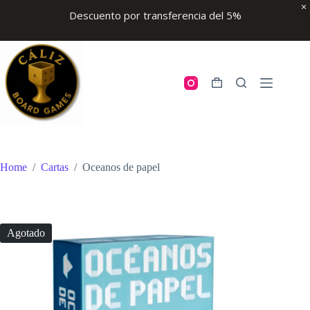
Descuento por transferencia del 5%
Skip
to
content
Shopping
cart
Home
/
Cartas
/
Oceanos de papel
Agotado