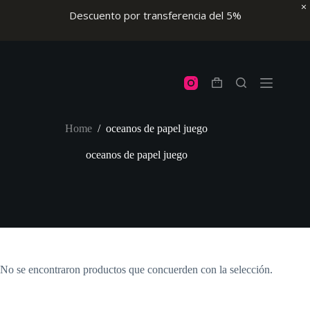
Descuento por transferencia del 5%
Skip
to
content
Shopping
cart
Home
/
oceanos de papel juego
oceanos de papel juego
No se encontraron productos que concuerden con la selección.