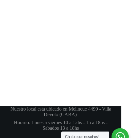
Nuestro local esta ubicado en Melincue 4499 - Villa
Devoto (CABA)
Horario: Lunes a viernes 10 a 12hs - 15 a 18hs -
Sabados 13 a 18hs
Chatea con nosotros!