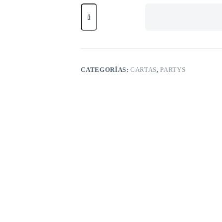
Hasta
donde
puedas
cantidad
CATEGORÍAS:
CARTAS
,
PARTYS