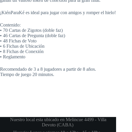
ganan un valioso token de conexión para la gran final.
¡KiénParaKé es ideal para jugar con amigos y romper el hielo!
Contenido:
• 70 Cartas de Zigotos (doble faz)
• 46 Cartas de Pregunta (doble faz)
• 48 Fichas de Voto
• 6 Fichas de Ubicación
• 8 Fichas de Conexión
• Reglamento
Recomendado de 3 a 8 jugadores a partir de 8 años.
Tiempo de juego 20 minutos.
Nuestro local esta ubicado en Melincue 4499 - Villa
Devoto (CABA)