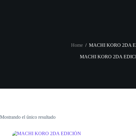
Skip
to
content
Home
/
MACHI KORO 2DA ED
MACHI KORO 2DA EDICI
Mostrando el único resultado