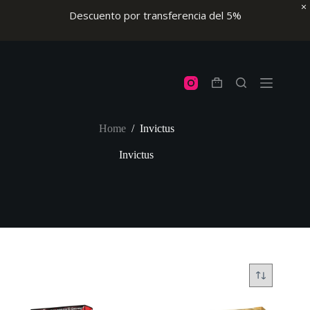
Descuento por transferencia del 5%
Skip
to
content
Shopping
cart
Home
/
Invictus
Invictus