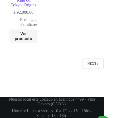
King Of
Tokyo: Origins
$
92.000,00
Estrategia
,
Familiares
Ver
producto
NEXT
Nuestro local esta ubicado en Melincue 4499 - Villa
Devoto (CABA)
Horario: Lunes a viernes 10 a 12hs - 15 a 18hs -
Sabados 13 a 18hs