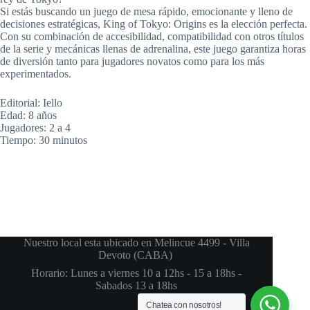
Si estás buscando un juego de mesa rápido, emocionante y lleno de
decisiones estratégicas, King of Tokyo: Origins es la elección perfecta.
Con su combinación de accesibilidad, compatibilidad con otros títulos
de la serie y mecánicas llenas de adrenalina, este juego garantiza horas
de diversión tanto para jugadores novatos como para los más
experimentados.
Editorial: Iello
Edad: 8 años
Jugadores: 2 a 4
Tiempo: 30 minutos
Nuestro local esta ubicado en Melincue 4499 - Villa
Devoto (CABA)
Horario: Lunes a viernes 10 a 12hs - 15 a 18hs -
Sabados 13 a 18hs
Chatea con nosotros!