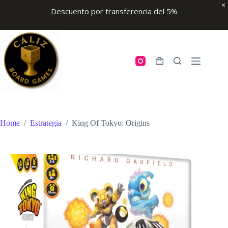
Descuento por transferencia del 5%
Skip
to
content
Shopping
cart
Home
/
Estrategia
/
King Of Tokyo: Origins