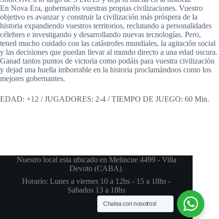
En Nova Era, gobernaréis vuestras propias civilizaciones. Vuestro
objetivo es avanzar y construir la civilización más próspera de la
historia expandiendo vuestros territorios, reclutando a personalidades
célebres e investigando y desarrollando nuevas tecnologías. Pero,
tened mucho cuidado con las catástrofes mundiales, la agitación social
y las decisiones que puedan llevar al mundo directo a una edad oscura.
Ganad tantos puntos de victoria como podáis para vuestra civilización
y dejad una huella imborrable en la historia proclamándoos como los
mejores gobernantes.
EDAD: +12 / JUGADORES: 2-4 / TIEMPO DE JUEGO: 60 Min.
Nuestro local esta ubicado en Melincue 4499 - Villa
Devoto (CABA)
Horario: Lunes a viernes 10 a 12hs - 15 a 18hs -
Sabados 13 a 18hs
Chatea con nosotros!