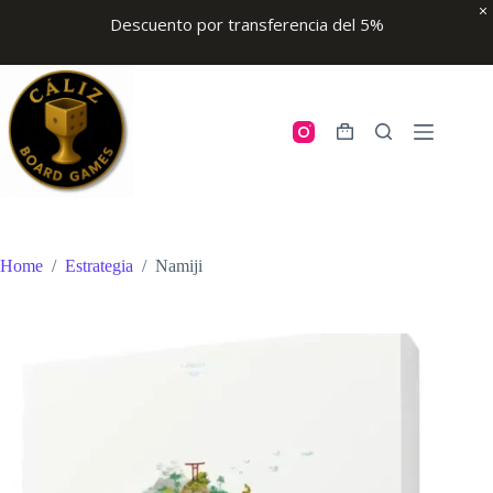
Descuento por transferencia del 5%
Skip
to
content
Shopping
cart
Home
/
Estrategia
/
Namiji