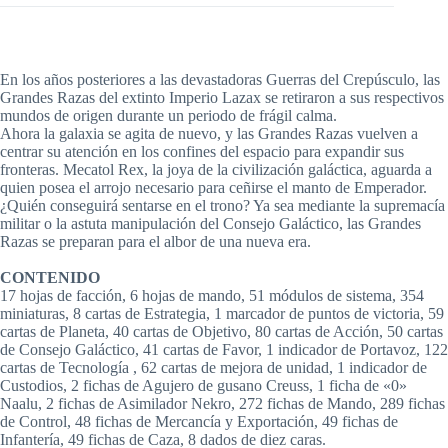
En los años posteriores a las devastadoras Guerras del Crepúsculo, las
Grandes Razas del extinto Imperio Lazax se retiraron a sus respectivos
mundos de origen durante un periodo de frágil calma.
Ahora la galaxia se agita de nuevo, y las Grandes Razas vuelven a
centrar su atención en los confines del espacio para expandir sus
fronteras. Mecatol Rex, la joya de la civilización galáctica, aguarda a
quien posea el arrojo necesario para ceñirse el manto de Emperador.
¿Quién conseguirá sentarse en el trono? Ya sea mediante la supremacía
militar o la astuta manipulación del Consejo Galáctico, las Grandes
Razas se preparan para el albor de una nueva era.
CONTENIDO
17 hojas de facción, 6 hojas de mando, 51 módulos de sistema, 354
miniaturas, 8 cartas de Estrategia, 1 marcador de puntos de victoria, 59
cartas de Planeta, 40 cartas de Objetivo, 80 cartas de Acción, 50 cartas
de Consejo Galáctico, 41 cartas de Favor, 1 indicador de Portavoz, 122
cartas de Tecnología , 62 cartas de mejora de unidad, 1 indicador de
Custodios, 2 fichas de Agujero de gusano Creuss, 1 ficha de «0»
Naalu, 2 fichas de Asimilador Nekro, 272 fichas de Mando, 289 fichas
de Control, 48 fichas de Mercancía y Exportación, 49 fichas de
Infantería, 49 fichas de Caza, 8 dados de diez caras.