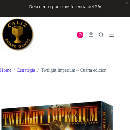
Descuento por transferencia del 5%
Skip
to
content
Shopping
cart
Home
/
Estrategia
/
Twilight Imperium – Cuarta edicion