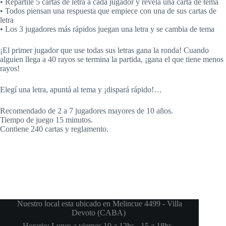
• Repartile 5 cartas de letra a cada jugador y revelá una carta de tema
• Todos piensan una respuesta que empiece con una de sus cartas de
letra
• Los 3 jugadores más rápidos juegan una letra y se cambia de tema
¡El primer jugador que use todas sus letras gana la ronda! Cuando
alguien llega a 40 rayos se termina la partida, ¡gana el que tiene menos
rayos!
Elegí una letra, apuntá al tema y ¡dispará rápido!…
Recomendado de 2 a 7 jugadores mayores de 10 años.
Tiempo de juego 15 minutos.
Contiene 240 cartas y reglamento.
Nuestro local esta ubicado en Melincue 4499 - Villa
Devoto (CABA)
Horario: Lunes a viernes 10 a 12hs - 15 a 18hs -