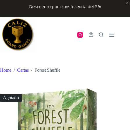
Descuento por transferencia del 5%
Skip
to
content
Shopping
cart
Home
/
Cartas
/
Forest Shuffle
Agotado