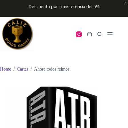
Descuento por transferencia del 5%
Skip
to
content
Shopping
cart
Home
/
Cartas
/
Ahora todos reímos