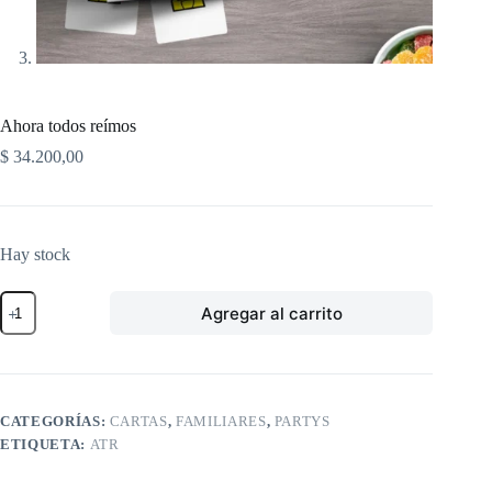
Ahora todos reímos
$
34.200,00
Hay stock
Ahora
Agregar al carrito
todos
reímos
cantidad
CATEGORÍAS:
CARTAS
,
FAMILIARES
,
PARTYS
ETIQUETA:
ATR