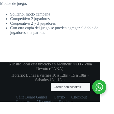
Modos de juego:
Solitario, modo campaña
Competitivo 2 jugadores
Cooperativo 2 y 3 jugadores
Con otra copia del juego se pueden agregar el doble de
jugadores a la partida.
Nuestro local esta ubicado en Melincue 4499 - Villa
Devoto (CABA)
Horario: Lunes a viernes 10 a 12hs - 15 a 18hs -
Sabados 13 a 18hs
Chatea con nosotros!
Cáliz Board Games
Carrito
Checkout
Contacto
Mi cuenta
Productos