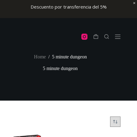
Descuento por transferencia del 5%
Skip
to
content
Shopping
cart
Home
/
5 minute dungeon
5 minute dungeon