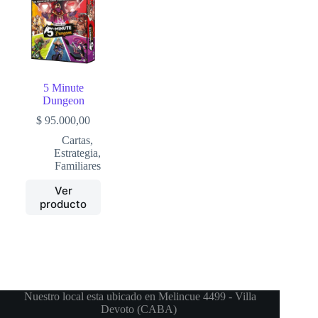
5 Minute
Dungeon
$
95.000,00
Cartas
,
Estrategia
,
Familiares
Ver
producto
Nuestro local esta ubicado en Melincue 4499 - Villa
Devoto (CABA)