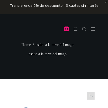
Transferencia 5% de descuento - 3 cuotas sin interés
Skip
to
content
Shopping
cart
Home
/
asalto a la torre del mago
asalto a la torre del mago