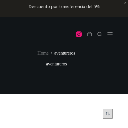
Descuento por transferencia del 5%
Skip
to
content
Shopping
cart
Home
/
aventureros
aventureros