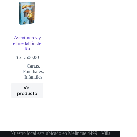
Aventureros y
el medallón de
Ra
$
21.500,00
Cartas
,
Familiares
,
Infantiles
Ver
producto
Nuestro local esta ubicado en Melincue 4499 - Villa