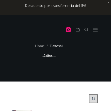
Descuento por transferencia del 5%
Skip
to
content
Shopping
cart
Home
/
Daitoshi
Daitoshi