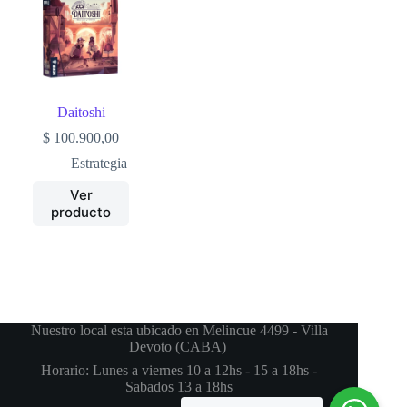
Daitoshi
$
100.900,00
Estrategia
Ver
producto
Nuestro local esta ubicado en Melincue 4499 - Villa
Devoto (CABA)
Horario: Lunes a viernes 10 a 12hs - 15 a 18hs -
Sabados 13 a 18hs