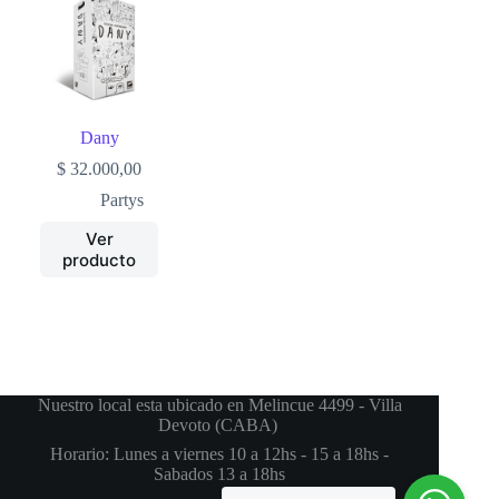
Dany
$
32.000,00
Partys
Ver
producto
Nuestro local esta ubicado en Melincue 4499 - Villa
Devoto (CABA)
Horario: Lunes a viernes 10 a 12hs - 15 a 18hs -
Sabados 13 a 18hs