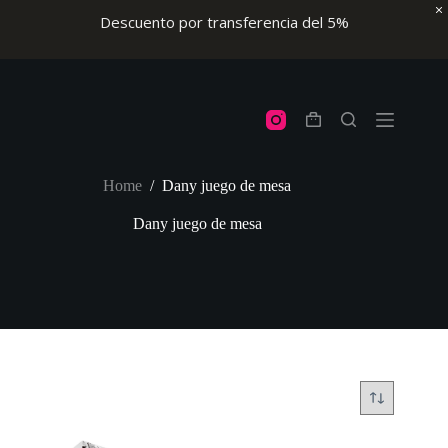
Descuento por transferencia del 5%
Skip
to
content
Shopping
cart
Home
/
Dany juego de mesa
Dany juego de mesa