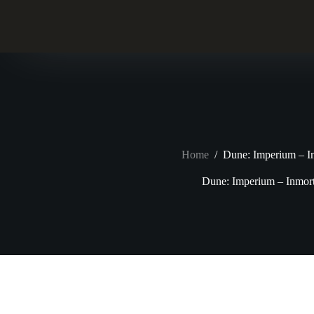
Skip
to
content
Home
/
Dune: Imperium – I
Dune: Imperium – Inmort