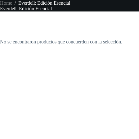
Skip
Home
/
Everdell: Edición Esencial
to
Everdell: Edición Esencial
content
No se encontraron productos que concuerden con la selección.