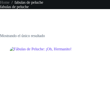
Skip
Home
/
fabulas de peluche
to
fabulas de peluche
content
Mostrando el único resultado