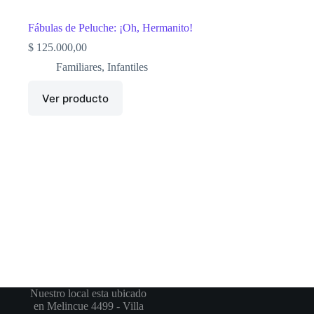
Fábulas de Peluche: ¡Oh, Hermanito!
$
125.000,00
Familiares
,
Infantiles
Ver producto
Nuestro local esta ubicado
en Melincue 4499 - Villa