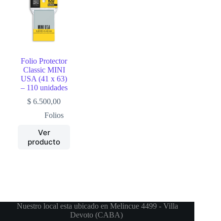
Folio Protector
Classic MINI
USA (41 x 63)
– 110 unidades
$
6.500,00
Folios
Ver
producto
Nuestro local esta ubicado en Melincue 4499 - Villa
Devoto (CABA)