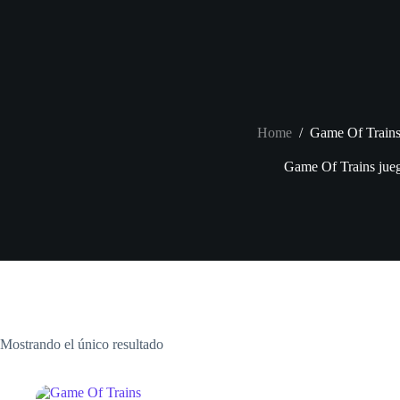
Skip
to
content
Home
/
Game Of Trains
Game Of Trains jue
Mostrando el único resultado