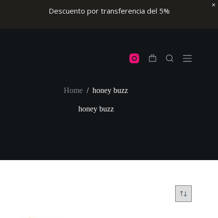
Descuento por transferencia del 5%
Skip
to
content
Shopping
cart
Home
/
honey buzz
honey buzz