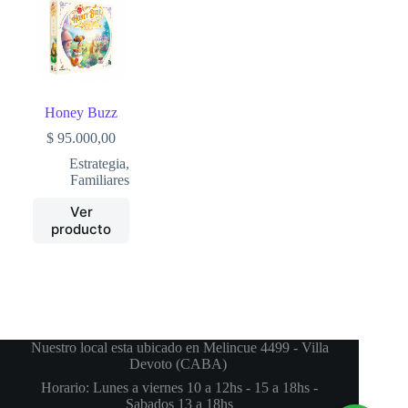
Honey Buzz
$
95.000,00
Estrategia
,
Familiares
Ver
producto
Nuestro local esta ubicado en Melincue 4499 - Villa
Devoto (CABA)
Horario: Lunes a viernes 10 a 12hs - 15 a 18hs -
Sabados 13 a 18hs