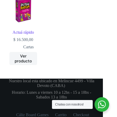
Actuá rápido
$
16.500,00
Cartas
Ver
producto
Nuestro local esta ubicado en Melincue 4499 - Villa
Devoto (CABA)
Horario: Lunes a viernes 10 a 12hs - 15 a 18hs -
Sabados 13 a 18hs
Chatea con nosotros!
Cáliz Board Games
Carrito
Checkout