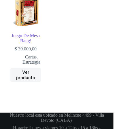
Juego De Mesa
Bang!
$
39.000,00
Cartas
,
Estrategia
Ver
producto
Nuestro local esta ubicado en Melincue 4499 - Villa
Devoto (CABA)
Horario: Lunes a viernes 10 a 12hs - 15 a 18hs -