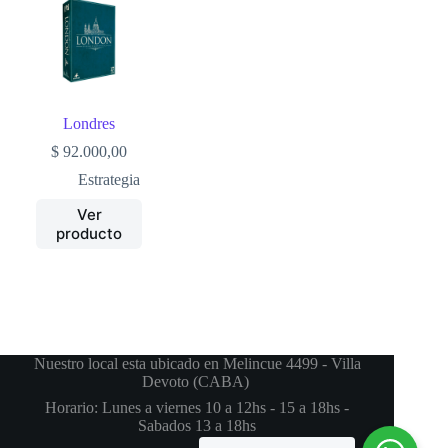
Londres
$
92.000,00
Estrategia
Ver
producto
Nuestro local esta ubicado en Melincue 4499 - Villa
Devoto (CABA)
Horario: Lunes a viernes 10 a 12hs - 15 a 18hs -
Sabados 13 a 18hs