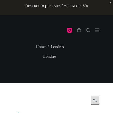
Descuento por transferencia del 5%
Skip
to
content
Shopping
cart
Home
/
Londres
Londres