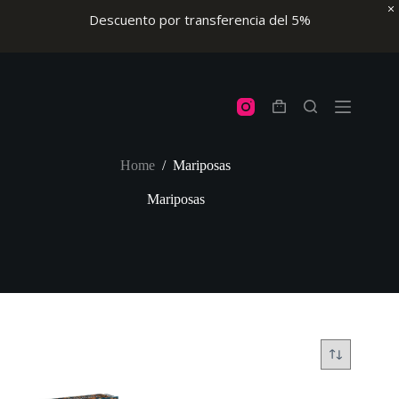
Descuento por transferencia del 5%
Skip
to
content
Shopping
cart
Home
/
Mariposas
Mariposas