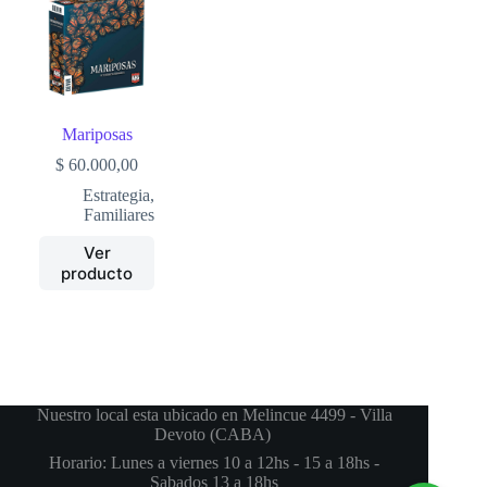
Mariposas
$
60.000,00
Estrategia
,
Familiares
Ver
producto
Nuestro local esta ubicado en Melincue 4499 - Villa
Devoto (CABA)
Horario: Lunes a viernes 10 a 12hs - 15 a 18hs -
Sabados 13 a 18hs