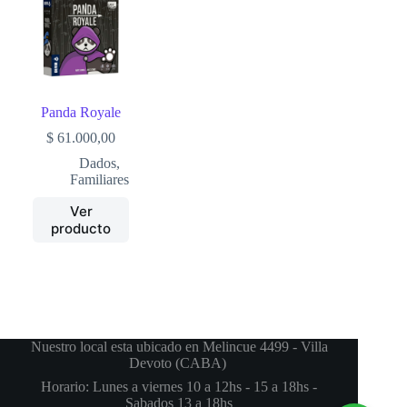
Panda Royale
$
61.000,00
Dados
,
Familiares
Ver
producto
Nuestro local esta ubicado en Melincue 4499 - Villa
Devoto (CABA)
Horario: Lunes a viernes 10 a 12hs - 15 a 18hs -
Sabados 13 a 18hs