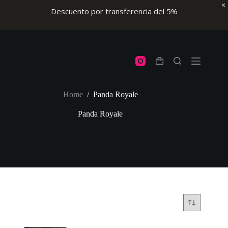
Descuento por transferencia del 5%
Skip
to
content
Shopping
cart
Home
/
Panda Royale
Panda Royale