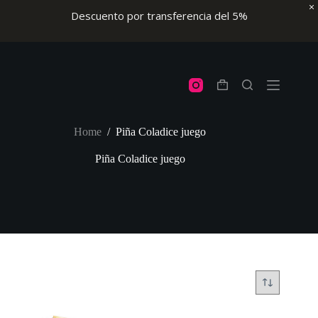
Descuento por transferencia del 5%
Skip
to
content
Shopping
cart
Home
/
Piña Coladice juego
Piña Coladice juego