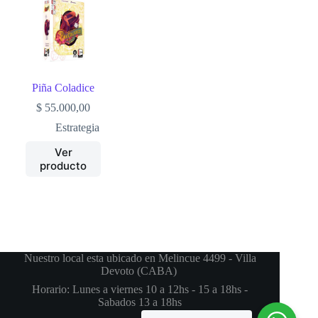
Piña Coladice
$
55.000,00
Estrategia
Ver
producto
Nuestro local esta ubicado en Melincue 4499 - Villa
Devoto (CABA)
Horario: Lunes a viernes 10 a 12hs - 15 a 18hs -
Sabados 13 a 18hs