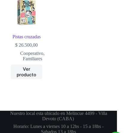
Pistas cruzadas
$
26.500,00
Cooperativo
,
Familiares
Ver
producto
Nuestro local esta ubicado en Melincue 4499 - Villa
Devoto (CABA)
Horario: Lunes a viernes 10 a 12hs - 15 a 18hs -
Sabados 13 a 18hs