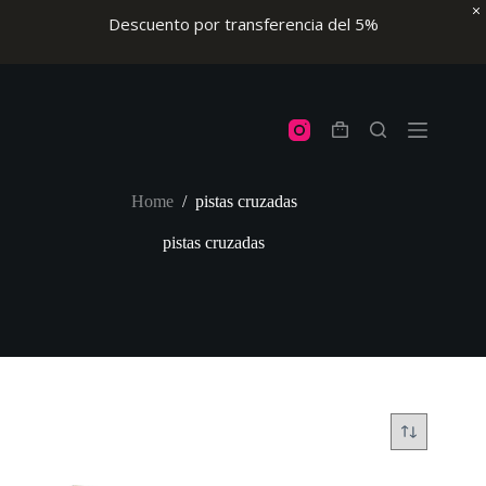
Descuento por transferencia del 5%
Skip
to
content
Shopping
cart
Home
/
pistas cruzadas
pistas cruzadas