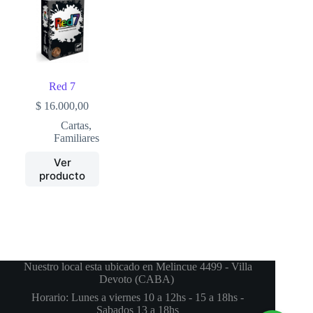
Red 7
$
16.000,00
Cartas
,
Familiares
Ver
producto
Nuestro local esta ubicado en Melincue 4499 - Villa
Devoto (CABA)
Horario: Lunes a viernes 10 a 12hs - 15 a 18hs -
Sabados 13 a 18hs