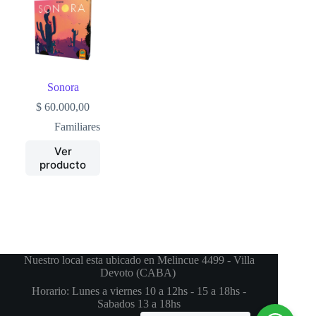
Sonora
$
60.000,00
Familiares
Ver
producto
Nuestro local esta ubicado en Melincue 4499 - Villa
Devoto (CABA)
Horario: Lunes a viernes 10 a 12hs - 15 a 18hs -
Sabados 13 a 18hs