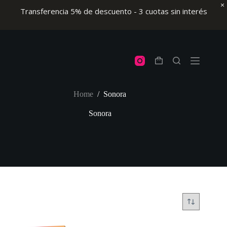
Transferencia 5% de descuento - 3 cuotas sin interés
Skip
to
content
Shopping
cart
Home
/
Sonora
Sonora