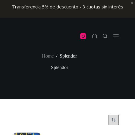
Transferencia 5% de descuento - 3 cuotas sin interés
Skip
to
content
Shopping
cart
Home
/
Splendor
Splendor