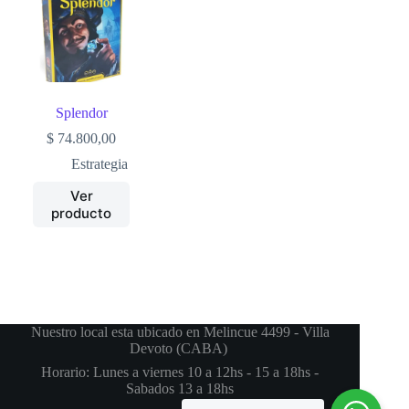
Splendor
$
74.800,00
Estrategia
Ver
producto
Nuestro local esta ubicado en Melincue 4499 - Villa
Devoto (CABA)
Horario: Lunes a viernes 10 a 12hs - 15 a 18hs -
Sabados 13 a 18hs