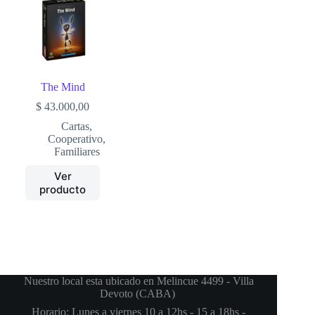
The Mind
$
43.000,00
Cartas
,
Cooperativo
,
Familiares
Ver
producto
Nuestro local esta ubicado en Melincue 4499 - Villa
Devoto (CABA)
Horario: Lunes a viernes 10 a 12hs - 15 a 18hs -