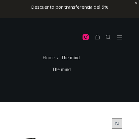
Descuento por transferencia del 5%
Skip
to
content
Shopping
cart
Home
/
The mind
The mind