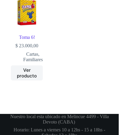
Toma 6!
$
23.000,00
Cartas
,
Familiares
Ver
producto
Nuestro local esta ubicado en Melincue 4499 - Villa
Devoto (CABA)
Horario: Lunes a viernes 10 a 12hs - 15 a 18hs -