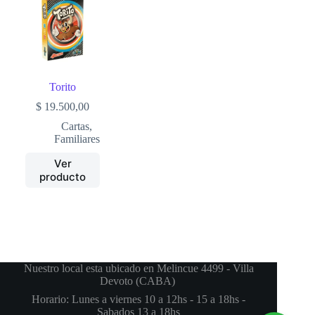
Torito
$
19.500,00
Cartas
,
Familiares
Ver
producto
Nuestro local esta ubicado en Melincue 4499 - Villa
Devoto (CABA)
Horario: Lunes a viernes 10 a 12hs - 15 a 18hs -
Sabados 13 a 18hs