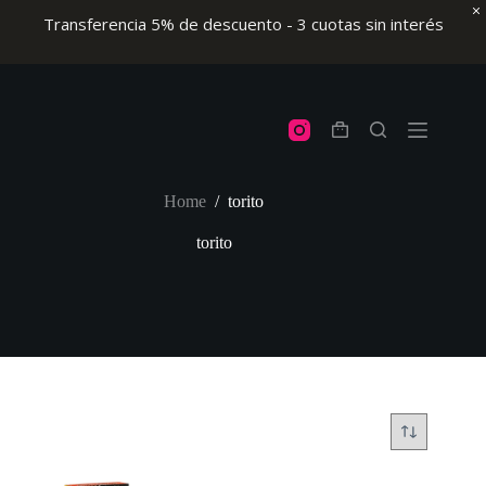
Transferencia 5% de descuento - 3 cuotas sin interés
Skip
to
content
Shopping
cart
Home
/
torito
torito