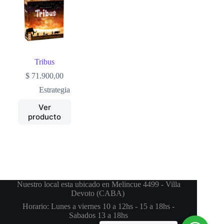
Tribus
$
71.900,00
Estrategia
Ver
producto
Nuestro local esta ubicado en Melincue 4499 - Villa
Devoto (CABA)
Horario: Lunes a viernes 10 a 12hs - 15 a 18hs -
Sabados 13 a 18hs