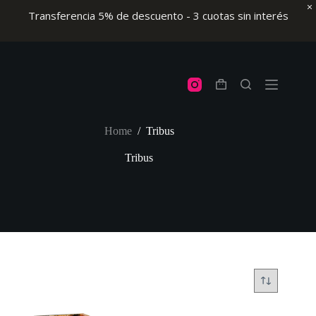
Transferencia 5% de descuento - 3 cuotas sin interés
Skip
to
content
Shopping
cart
Home
/
Tribus
Tribus