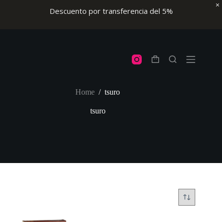
Descuento por transferencia del 5%
Skip
to
content
Shopping
cart
Home
/
tsuro
tsuro