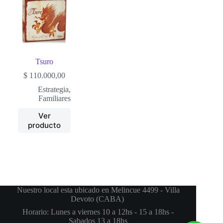
Tsuro
$
110.000,00
Estrategia
,
Familiares
Ver
producto
Nuestro local esta ubicado en Melincue 4499 - Villa
Devoto (CABA)
Horario: Lunes a viernes 10 a 12hs - 15 a 18hs -
Sabados 13 a 18hs