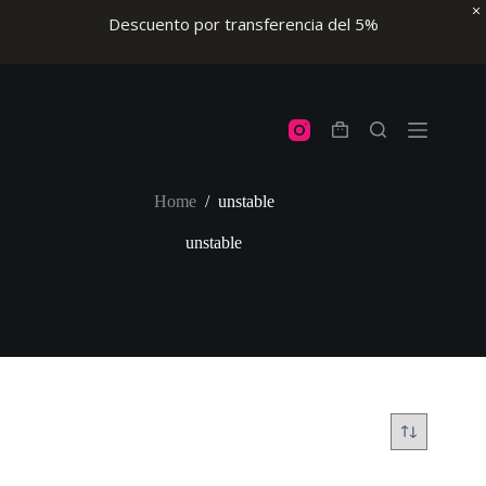
Descuento por transferencia del 5%
Skip
to
content
Shopping
cart
Home
/
unstable
unstable