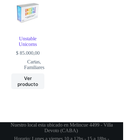
Unstable
Unicorns
$
85.000,00
Cartas
,
Familiares
Ver
producto
Nuestro local esta ubicado en Melincue 4499 - Villa
Devoto (CABA)
Horario: Lunes a viernes 10 a 12hs - 15 a 18hs -